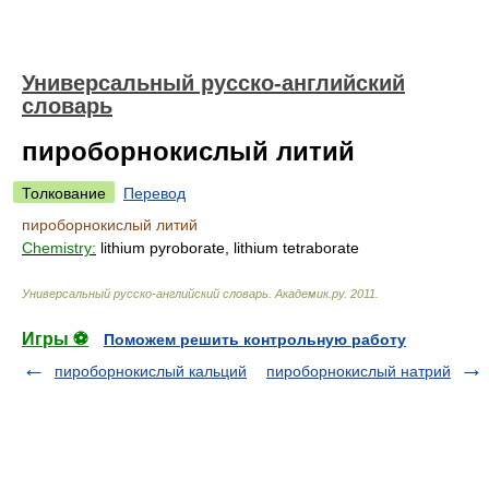
Универсальный русско-английский
словарь
пироборнокислый литий
Толкование
Перевод
пироборнокислый литий
Chemistry:
lithium pyroborate, lithium tetraborate
Универсальный русско-английский словарь
.
Академик.ру
.
2011
.
Игры ⚽
Поможем решить контрольную работу
пироборнокислый кальций
пироборнокислый натрий